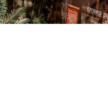
ከክፍያ በኋላ በትእዛዝ ብዛት ይወሰናል.
 መስፈርቶች ለማሟላት ብጁ-mde ሊሆን ይችላል።
 ዋ. እንደ አገርዎ ደረጃ ይወሰናል.
ር፣ ብሩሽ የሌለው ሞተር+pneumatic መሣሪያ፣ ብሩሽ የሌለው
ሞተር።
 ወቅታዊነት እና መረጋጋት)