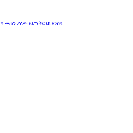
ኛ መጠን ያለው አኒማትሮኒክ እንስሳ
,