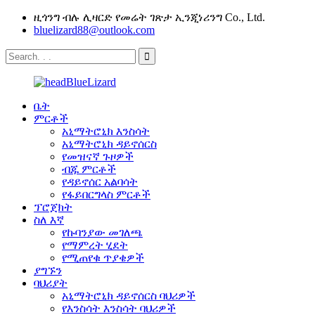
ዚጎንግ ብሉ ሊዛርድ የመሬት ገጽታ ኢንጂነሪንግ Co., Ltd.
bluelizard88@outlook.com
ቤት
ምርቶች
አኒማትሮኒክ እንስሳት
አኒማትሮኒክ ዳይኖሰርስ
የመዝናኛ ጉዞዎች
ብጁ ምርቶች
የዳይኖሰር አልባሳት
የፋይበርግላስ ምርቶች
ፕሮጀክት
ስለ እኛ
የኩባንያው መገለጫ
የማምረት ሂደት
የሚጠየቁ ጥያቄዎች
ያግኙን
ባህሪያት
አኒማትሮኒክ ዳይኖሰርስ ባህሪዎች
የእንስሳት እንስሳት ባህሪዎች