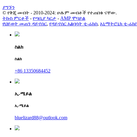
ያግኙን
© የቅጂ መብት - 2010-2024: ሁሉም መብቶች የተጠበቁ ናቸው.
ትኩስ ምርቶች
-
የጣቢያ ካርታ
-
AMP ሞባይል
የህይወት መጠን ዳይኖሰር
,
የዳይኖሰር አልባሳት ቲ-ሬክስ
,
አኒማትሮኒክ ቲ-ሬክ
ስልክ
ስልክ
+86 13350684452
ኢ-ሜይል
ኢ-ሜይል
bluelizard88@outlook.com