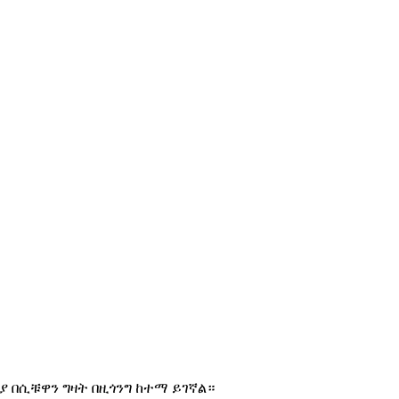
2. አይኖች ብልጭ ድርግም ይላሉ።
4. ወደላይ እና ወደ ታች ጭንቅላት
6. አተነፋፈስን ለመኮረጅ ደረቱ ከፍ
8. የፊት አካል ወደላይ እና ወደ ታች
10. የጢስ ማውጫ.
 ዓይነቶች, መጠን እና የደንበኞች ፍላጎት መሰረት ሊበጁ ይችላሉ.)
ንያ በሲቹዋን ግዛት በዚጎንግ ከተማ ይገኛል።