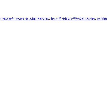
ስ
,
የህይወት መጠን ቲ-ሬክስ ዳይኖሰር
,
ከፍተኛ ቴክ አኒማትሮኒክ እንስሳ
,
መካከለ