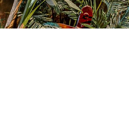
ቀለም፡
ማንኛውም ቀለም ይገኛል.
የመድረሻ ጊዜ: 15-30 ቀናት ወይም 
አቀማመጥ፡ የደንበኛን ፍላጎት እና
ኃይል: 110/220 ቪ, ኤሲ, 200-800
እንቅስቃሴ ቀረጻ ስርዓት፣ የሳንቲም
የአሠራር ሁኔታ፡ ብሩሽ የሌለው ሞተ
ሞተር+ሃይድሮሊክ መሣሪያ፣ ሰርቮ 
ሞዳል ትራንስፖርት እንቀበላለን። የመሬት + ባህር
(ዋጋ ቆጣቢ) አየር (የመጓጓዣ