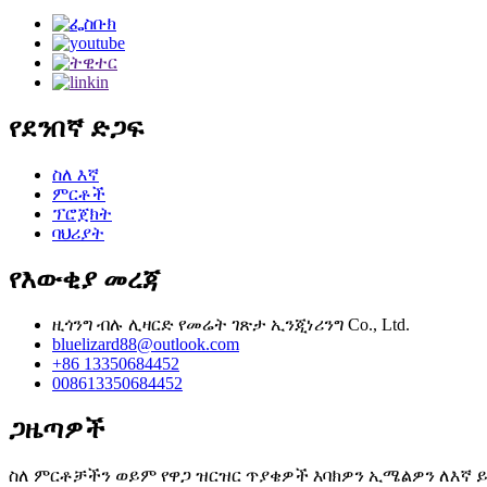
የደንበኛ ድጋፍ
ስለ እኛ
ምርቶች
ፕሮጀክት
ባህሪያት
የእውቂያ መረጃ
ዚጎንግ ብሉ ሊዛርድ የመሬት ገጽታ ኢንጂነሪንግ Co., Ltd.
bluelizard88@outlook.com
+86 13350684452
008613350684452
ጋዜጣዎች
ስለ ምርቶቻችን ወይም የዋጋ ዝርዝር ጥያቄዎች እባክዎን ኢሜልዎን ለእኛ ይተ