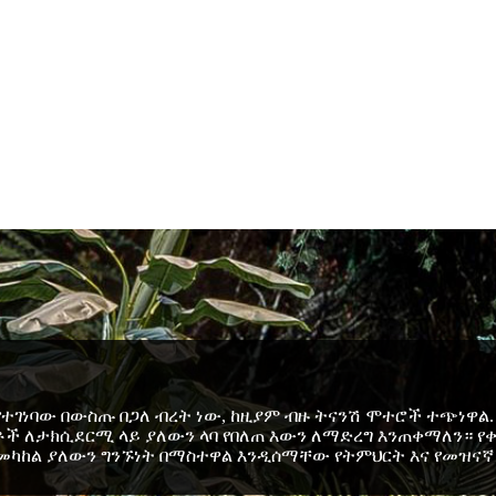
የተገነባው በውስጡ በጋለ ብረት ነው, ከዚያም ብዙ ትናንሽ ሞተሮች ተጭነዋል
ቶች ለታክሲደርሚ ላይ ያለውን ላባ የበለጠ እውን ለማድረግ እንጠቀማለን። የ
ሮ መካከል ያለውን ግንኙነት በማስተዋል እንዲሰማቸው የትምህርት እና የመዝና