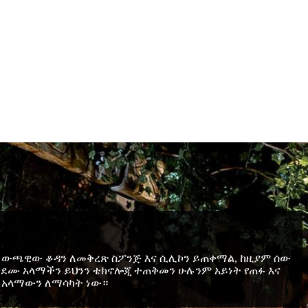
. ውጫዊው ቆዳን ለመቅረጽ ስፖንጅ እና ሲሊኮን ይጠቀማል, ከዚያም ሰው
ቀደሙ አላማችን ይህንን ቴክኖሎጂ ተጠቅመን ሁሉንም አይነት የጠፉ እና
ኛ አላማውን ለማሳካት ነው።