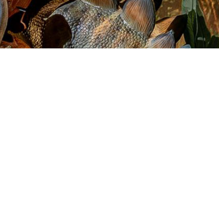
ፓራሜትሮች
አነስተኛ የትዕዛዝ ብዛት፡ 1 ስብስብ
የዋስትና ጊዜ: አንድ ዓመት.
የተጣራ ክብደት: በምርቶቹ መጠን ይወሰናል.
መጠን፡
ከ 1 ሜትር እስከ 60 ሜትር ርዝመት, ሌላ መጠንም ይገኛል.
የቁጥጥር ሁኔታ፡ ኢንፍራሬድ ዳሳሽ፣ የርቀት መቆጣጠሪያ፣ አውቶማቲክ፣ የ
የሚሰራ፣ አዝራር፣ የንክኪ ዳሳሽ፣ ብጁ የተደረገ ወዘተ
መላኪያ፡- የመሬት፣ የአየር፣ የባህር ትራንስፖርት እና ዓለም አቀፍ የመልቲ