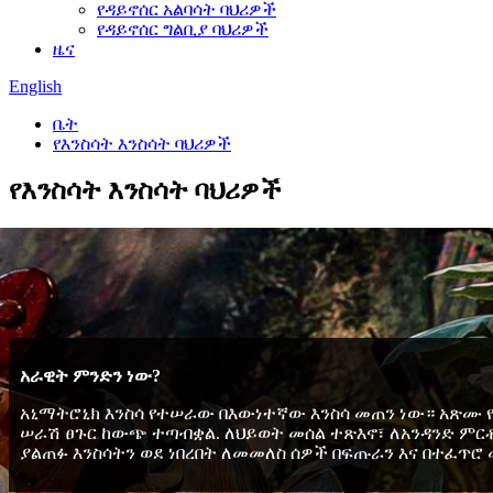
የዳይኖሰር አልባሳት ባህሪዎች
የዳይኖሰር ግልቢያ ባህሪዎች
ዜና
English
ቤት
የእንስሳት እንስሳት ባህሪዎች
የእንስሳት እንስሳት ባህሪዎች
አራዊት ምንድን ነው?
አኒማትሮኒክ እንስሳ የተሠራው በእውነተኛው እንስሳ መጠን ነው። አጽሙ 
ሠራሽ ፀጉር ከውጭ ተጣብቋል. ለህይወት መሰል ተጽእኖ፣ ለአንዳንድ ምር
ያልጠፉ እንስሳትን ወደ ነበረበት ለመመለስ ሰዎች በፍጡራን እና በተፈጥ