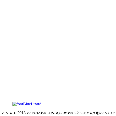
እንቅስቃሴ
1. አፍ ክፍት እና ዝጋ ከድምጽ ጋር ያመሳስሉ.
3. አንገት ወደላይ እና ወደ ታች ወይም
ከግራ ወደ ቀኝ.
5. የፊት እግሮች ይንቀሳቀሳሉ.
7. የጅራት መወዛወዝ.
9. የውሃ መርጨት.
11. የክንፎች መከለያ.
12. ተጨማሪ እንቅስቃሴዎችን ማበጀት ይቻላል (እንቅስቃሴዎቹ በእንስሳት
እ.ኤ.አ. በ 2018 የተመሰረተው ብሉ ሊዛርድ የመሬት ገጽታ ኢንጂነሪንግ ኩባ