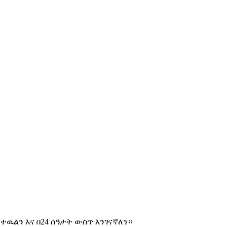
ዉልን እና በ24 ሰዓታት ውስጥ እንገናኛለን።