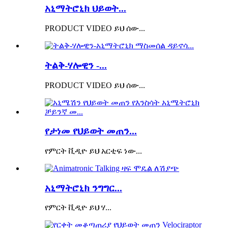
አኒማትሮኒክ ህይወት...
PRODUCT VIDEO ይህ ሰው...
ትልቅ-ሃሎዊን -...
PRODUCT VIDEO ይህ ሰው...
የታነመ የህይወት መጠን...
የምርት ቪዲዮ ይህ አርቲፍ ነው...
አኒማትሮኒክ ንግግር...
የምርት ቪዲዮ ይህ ሃ...