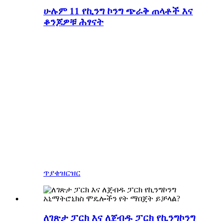
ሁሉም 11 የኪንግ ኮንግ ጭራቅ ጠላቶች እና
ቆንጆዎቹ ሕፃናት
ኪንግ ኮንግን እየተመለከቱ ሳሉ
የትኛውን ጭራቅ እንደ ዋና ወራዳ
ትመርጣላችሁ? ያንን የጭራቅ
ሃውልት ወይም የአኒማትሮኒክ
ሞዴል ለአካባቢዎ ጭብጥ ፓርክ
ማበጀት እንፈልጋለን! አዎ ነፃ
ንድፍ! በኪንግ ኮንግ ውስጥ ያሉ
ጭራቆችን እንዲሁም እንደዚህ ያሉ
ቆንጆ ቀላል ሕፃናትን ያነጋግሩን።
ጥያቄ
ዝርዝር
ለገጽታ ፓርክ እና ለጀብዱ ፓርክ የኪንግኮንግ