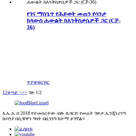
የገና ማስጌጥ የሕይወት መጠን የሳንታ
ክላውስ ሐውልት ከእንቅስቃሴዎች ጋር (CP-
36)
ብጁ የገና ሞዴሎች ፣ የፌስቲቫሎች ሞዴሎች ፣
ሰማያዊ እንሽላሊት የዳይኖሰር አልባሳት
፣የፋይበርግላስ ሐውልት እና የገጽታ መናፈሻ
ምርቶች ፕሮፌሽናል አምራች ነው ፣ ደንበኛው
በአስር የሚቆጠሩ መናፈሻዎችን
እንዲያጠናቅቅ እናግዛለን።
ጥያቄ
ዝርዝር
1
2
ቀጣይ >
>>
ገጽ 1/2
እ.ኤ.አ. በ 2018 የተመሰረተው ብሉ ሊዛርድ የመሬት ገጽታ ኢንጂነሪንግ
ኩባንያ በሲቹዋን ግዛት በዚጎንግ ከተማ ይገኛል።