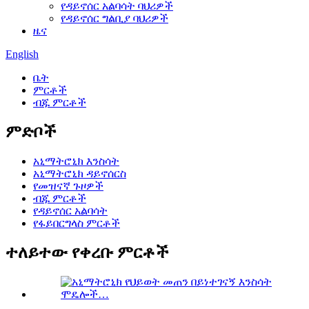
የዳይኖሰር አልባሳት ባህሪዎች
የዳይኖሰር ግልቢያ ባህሪዎች
ዜና
English
ቤት
ምርቶች
ብጁ ምርቶች
ምድቦች
አኒማትሮኒክ እንስሳት
አኒማትሮኒክ ዳይኖሰርስ
የመዝናኛ ጉዞዎች
ብጁ ምርቶች
የዳይኖሰር አልባሳት
የፋይበርግላስ ምርቶች
ተለይተው የቀረቡ ምርቶች