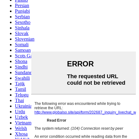
Persian
Punjabi
Serbian
Sesotho
Sinhala
Slovak
Slovenian
Somali
Samoan
Scots Gaelic
Shona
Sindhi
Sundanese
Swahili
Tajik
Tamil
Telugu
Thai
Ukrainian
Urdu
Uzbek
Vietnamese
Welsh
Xhosa