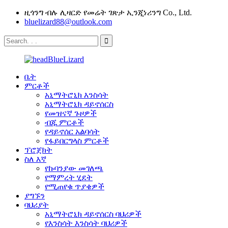
ዚጎንግ ብሉ ሊዛርድ የመሬት ገጽታ ኢንጂነሪንግ Co., Ltd.
bluelizard88@outlook.com
ቤት
ምርቶች
አኒማትሮኒክ እንስሳት
አኒማትሮኒክ ዳይኖሰርስ
የመዝናኛ ጉዞዎች
ብጁ ምርቶች
የዳይኖሰር አልባሳት
የፋይበርግላስ ምርቶች
ፕሮጀክት
ስለ እኛ
የኩባንያው መገለጫ
የማምረት ሂደት
የሚጠየቁ ጥያቄዎች
ያግኙን
ባህሪያት
አኒማትሮኒክ ዳይኖሰርስ ባህሪዎች
የእንስሳት እንስሳት ባህሪዎች