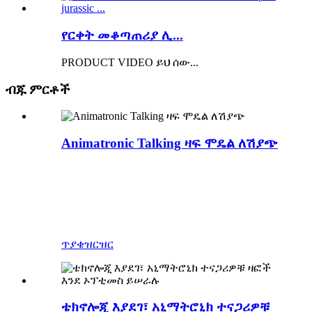
የርቀት መቆጣጠሪያ ሊ...
PRODUCT VIDEO ይህ ሰው...
ብጁ ምርቶች
Animatronic Talking ዛፍ ሞዴል ለሽያጭ
ፕሮፌሽናል አኒማትሮኒክ ሞዴሎችን ለመስራት
ዚጎንግ ብሉ ሊዛርድ የህይወት መጠን ያላቸውን
ዳይኖሰሮች እና የመዝናኛ ፓርክ ተዛማጅ ምርቶችን
ለገጽታ ፓርኮች እና ሙዚየሞች በማቅረብ ፕሮፌሽናል
አኒማትሮኒክ ዳይኖሰር አምራች ነው።
ጥያቄ
ዝርዝር
ቴክኖሎጂ እያደገ፣ አኒማትሮኒክ ተናጋሪዎቹ