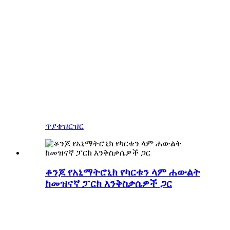
እኛ ይህንን ማድረግ እንችላለን ።
የዚጎንግ ሰማያዊ እንሽላሊት ብዙ
የጨዋታ ገፀ ባህሪ ሞዴሎችን
ሰርቷል።
የጨዋታ ገፀ ባህሪ ሞዴሎችን
በመስራት ረገድ ባለሙያ እና ልምድ
ያለው አምራች።
ጥያቄ
ዝርዝር
ቆንጆ የአኒማትሮኒክ የካርቱን ላም ሐውልት
ከመዝናኛ ፓርክ እንቅስቃሴዎች ጋር
አዲስ ቆንጆ የአኒማትሮኒክ የካርቱን ምስል
ቅርፃቅርፅ በቻይና ባለሙያ Animatronic
Simulation Dinosaur አምራች፣ ሊበጁ