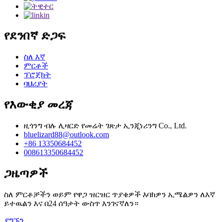
የደንበኛ ድጋፍ
ስለ እኛ
ምርቶች
ፕሮጀክት
ባህሪያት
የእውቂያ መረጃ
ዚጎንግ ብሉ ሊዛርድ የመሬት ገጽታ ኢንጂነሪንግ Co., Ltd.
bluelizard88@outlook.com
+86 13350684452
008613350684452
ጋዜጣዎች
ስለ ምርቶቻችን ወይም የዋጋ ዝርዝር ጥያቄዎች እባክዎን ኢሜልዎን ለእኛ
ይተዉልን እና በ24 ሰዓታት ውስጥ እንገናኛለን።
ያግኙን