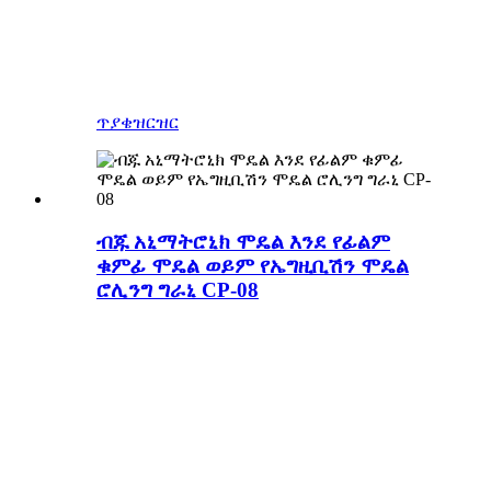
የሚችሉ አፍታዎች እና ብጁ ቁሳቁስ፣ አዲስ
ዲዛይን በሰው ሰራሽ ዳይኖሰር ላይ፡
ወይንጠጃማ ላም ለዚህ ቻይና ተሸበረ።
የበሬ
ዓመት (በቻይንኛ ዞዲያክ)።
ጥያቄ
ዝርዝር
ብጁ አኒማትሮኒክ ሞዴል እንደ የፊልም
ቁምፊ ሞዴል ወይም የኤግዚቢሽን ሞዴል
ሮሊንግ ግራኒ CP-08
ወደ ብጁ አኒማትሮኒክ ሞዴል
ወይም ብጁ የባህል ኤሌክትሮኒክ
ሞዴል
የተበጀ አኒማትሮኒክ ሞዴል
ቀለም እና መጠን
ብጁ የቅንብር
እንቅስቃሴዎች
1.አያቴ ማድረግ