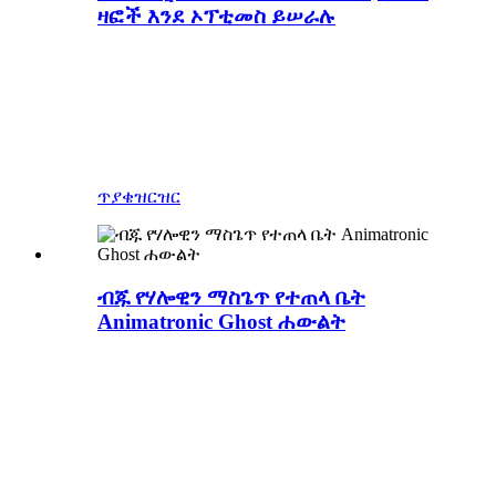
ዛፎች እንደ ኦፕቲመስ ይሠራሉ
በሰማያዊ እንሽላሊት፣ ሁሉም ህይወት ያላቸው
አኒማትሮኒክ እንስሳት እና ፍጥረታት እንደ ፓርኮች
ውስጥ የሚያገሣ ዳይኖሰር፣ የመዝናኛ ግልቢያ...
ሰማያዊ እንሽላሊት አስመሳይ ዳይኖሶሮችን እና
አስመሳይ እንስሳትን በመሳሰሉ ግልጥ ሞዴሎች ሊበጁ
ይችላሉ።
ጥያቄ
ዝርዝር
ብጁ የሃሎዊን ማስጌጥ የተጠላ ቤት
Animatronic Ghost ሐውልት
ብጁ የሃሎዊን ሞዴሎች፣ የማስዋቢያ ሃውንድ
ቤት አኒማትሮኒክ መንፈስ ሐውልት፣ ብጁ
አስፈሪ ሞዴሎች፣ ሰማያዊ እንሽላሊት ጭብጥ
ያላቸውን የአኒማትሮኒክ መስህቦችን ከፅንሰ-
ሀሳብ እስከ ማጠናቀቅያ ለመውሰድ ያለመ
አርቲፊሻል ፍጥረታት አምራች ነው።