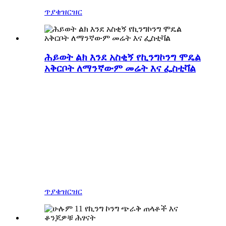
ጥያቄ
ዝርዝር
ሕይወት ልክ እንደ አስቂኝ የኪንግኮንግ ሞዴል
አቅርቦት ለማንኛውም መሬት እና ፌስቲቫል
አስቂኝ የኪንግኮንግ ሞዴል
አቅርቦት፣ ብጁ የኪንግኮንግ
ሞዴሎች፣ የኪንግኮንግ አልባሳት፣
ጭራቅ ሞዴሎች መስራት፣
ለበዓላት የኤግዚቢሽን ሞዴሎች፣
እንደ ሃሎዊን አጽሞች፣
ለፕሮጀክቶችዎ እንኳን ደህና መጡ።
ጥያቄ
ዝርዝር