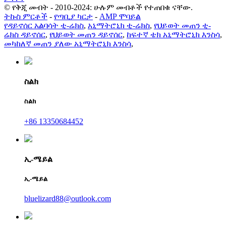
© የቅጂ መብት - 2010-2024: ሁሉም መብቶች የተጠበቁ ናቸው.
ትኩስ ምርቶች
-
የጣቢያ ካርታ
-
AMP ሞባይል
የዳይኖሰር አልባሳት ቲ-ሬክስ
,
አኒማትሮኒክ ቲ-ሬክስ
,
የህይወት መጠን ቲ-
ሬክስ ዳይኖሰር
,
የህይወት መጠን ዳይኖሰር
,
ከፍተኛ ቴክ አኒማትሮኒክ እንስሳ
,
መካከለኛ መጠን ያለው አኒማትሮኒክ እንስሳ
,
ስልክ
ስልክ
+86 13350684452
ኢ-ሜይል
ኢ-ሜይል
bluelizard88@outlook.com