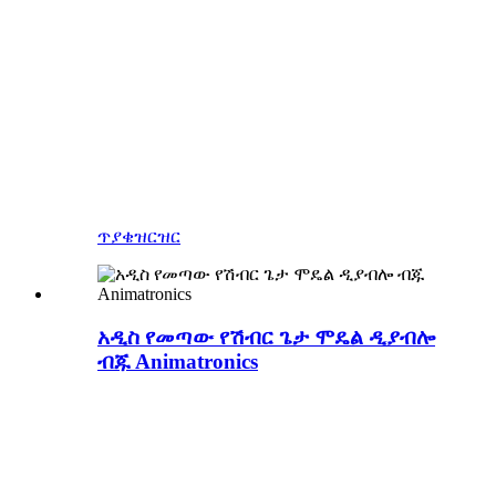
ልዩ ብጁ የማስመሰል ጭራቅ
ሞዴሎችን ማስተዋወቅ
አለባቸው።
ዚጎንግ ብሉ ሊዛርድ ለዓመታት ይህ
ዘንዶ የመስሪያ አገልግሎት አለው
እና እንኳን ደህና መጣችሁ
ጥያቄ
ዝርዝር
አዲስ የመጣው የሽብር ጌታ ሞዴል ዲያብሎ
ብጁ Animatronics
Diablo እንዴት እንደሚሰራ? አይ ፣
አይሆንም ፣ አይሆንም ፣ ስለዚህ
ችግር ማሰብ አያስፈልግዎትም ፣