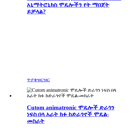
አኒማትሮኒክስ ሞዴሎችን የት ማበጀት
ይቻላል?
እንደ ሁስ ፓርክ እና ዩኒቨርሳል
ኦርላንዶ ሪዞርት የአድቬንቸር
ደሴቶች ያሉ ፊልሙ ከወጣ በኋላ
የኪንግኮንግ ጭብጥ መናፈሻ
ለማድረግ በጣም ብዙ የገጽታ
ፓርኮች እና የጀብዱ ፓርኮች አሉ።
ጥያቄ
ዝርዝር
Cutom animatronic ሞዴሎች ድራጎን
ነፍስ በላ አራት ክፉ ከድራጎኖች ሞዴል-
መስራት
መካነ አራዊት አንዳንድ ተጨማሪ