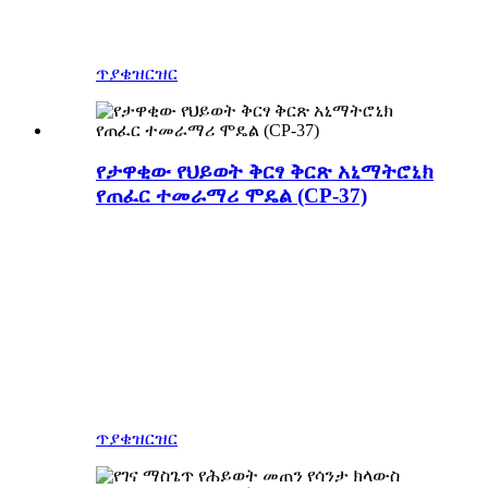
ሊጥ
2. ወገብ ወደ ላይ ወደ ታች
ይንቀሳቀሳል
3. ሙዚቃ
ጥያቄ
ዝርዝር
የታዋቂው የህይወት ቅርፃ ቅርጽ አኒማትሮኒክ
የጠፈር ተመራማሪ ሞዴል (CP-37)
የጠፈር ተመራማሪ ሞዴል መስራት፣ ብጁ
አኒማትሮኒክ የጠፈር ተመራማሪ ሞዴል፣
ዚጎንግ ብሉ ሊዛርድ በዚጎንግ ቻይና ውስጥ
ግንባር ቀደም አኒማትሮኒክ ፍጡራን ፕሮፖዛል
አንዱ ነው፣ አርት ሰራሽ ፍጥረታት አምራች
የሆነው፣ የእርስዎን ጭብጥ አኒማትሮኒክ
መስህቦች ከመፀነስ እስከ ማጠናቀቅያ
ለመውሰድ ያለመ።
ጥያቄ
ዝርዝር