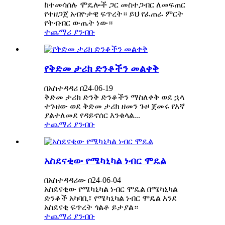
ከተመሳሰሉ ሞዴሎች ጋር መስተጋብር ለመፍጠር
የተዘጋጀ አብዮታዊ ፍጥረት። ይህ የፈጠራ ምርት
የትብብር ውጤት ነው።
ተጨማሪ ያንብቡ
የቅድመ ታሪክ ድንቆችን መልቀቅ
በአስተዳዳሪ በ24-06-19
ቅድመ ታሪክ ድንቅ ድንቆችን ማስለቀቅ ወደ ኋላ
ተጉዘው ወደ ቅድመ ታሪክ ዘመን ጉዞ ጀመሩ የእኛ
ያልተለመደ የዳይኖሰር እንቁላል...
ተጨማሪ ያንብቡ
አስደናቂው የሜካኒካል ነብር ሞዴል
በአስተዳዳሪው በ24-06-04
አስደናቂው የሜካኒካል ነብር ሞዴል በሜካኒካል
ድንቆች አካባቢ፣ የሜካኒካል ነብር ሞዴል እንደ
አስደናቂ ፍጥረት ጎልቶ ይታያል።
ተጨማሪ ያንብቡ