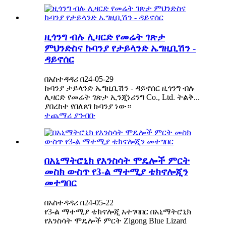
ዚጎንግ ብሉ ሊዛርድ የመሬት ገጽታ
ምህንድስና ኩባንያ የታይላንድ ኤግዚቢሽን -
ዳይኖሰር
በአስተዳዳሪ በ24-05-29
ኩባንያ ታይላንድ ኤግዚቢሽን - ዳይኖሰር ዚጎንግ ብሉ
ሊዛርድ የመሬት ገጽታ ኢንጂነሪንግ Co., Ltd. ትልቅ...
ያበረከተ የበለጸገ ኩባንያ ነው።
ተጨማሪ ያንብቡ
በአኒማትሮኒክ የእንስሳት ሞዴሎች ምርት
መስክ ውስጥ የ3-ል ማተሚያ ቴክኖሎጂን
መተግበር
በአስተዳዳሪ በ24-05-22
የ3-ል ማተሚያ ቴክኖሎጂ አተገባበር በአኒማትሮኒክ
የእንስሳት ሞዴሎች ምርት Zigong Blue Lizard