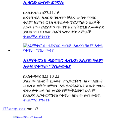
ሊዛርድ ውስጥ ይገኛሉ
በአስተዳዳሪ በ23-11-16
ዚጎንግ ብሉ ሊዛርድ በዚጎንግ ቻይና ውስጥ ግንባር
ቀደም አኒማትሮኒክ ፍጥረታት ፕሮፖስታን ሰሪዎች
አንዱ ነው፣የእርስዎን ጭብጥ አኒማትሮኒክ ለመውሰድ
ያለመ የጥበብ ሰው ሰራሽ ፍጥረታት አምራች...
ተጨማሪ ያንብቡ
አኒማትሮኒክ ዳይኖሰር ፋብሪካ አሊባባ ዓለም
አቀፍ የቀጥታ ማስታወቂያ
በአስተዳዳሪ በ23-10-22
ያለፈው ግዙፎች ህይወት የሚኖርበትን ዓለም አስቡት
- በአንድ ወቅት በምድር ላይ ይንሸራሸሩ ከነበሩት ግዙፍ
ፍጥረታት መካከል መሄድ የምትችልበት፣ ሁሉም
በአሊባባ ኢንተርናሽናል የቀጥታ ክስተት ልብ ውስጥ...
ተጨማሪ ያንብቡ
1
2
3
ቀጣይ >
>>
ገጽ 1/3