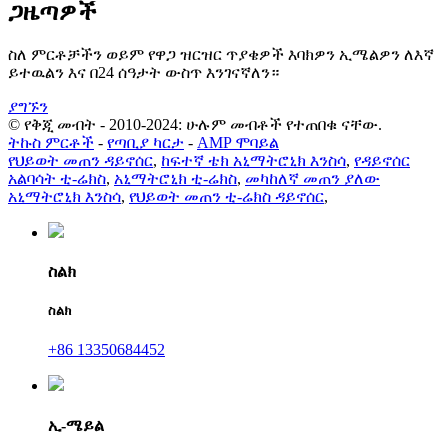
ጋዜጣዎች
ስለ ምርቶቻችን ወይም የዋጋ ዝርዝር ጥያቄዎች እባክዎን ኢሜልዎን ለእኛ
ይተዉልን እና በ24 ሰዓታት ውስጥ እንገናኛለን።
ያግኙን
© የቅጂ መብት - 2010-2024: ሁሉም መብቶች የተጠበቁ ናቸው.
ትኩስ ምርቶች
-
የጣቢያ ካርታ
-
AMP ሞባይል
የህይወት መጠን ዳይኖሰር
,
ከፍተኛ ቴክ አኒማትሮኒክ እንስሳ
,
የዳይኖሰር
አልባሳት ቲ-ሬክስ
,
አኒማትሮኒክ ቲ-ሬክስ
,
መካከለኛ መጠን ያለው
አኒማትሮኒክ እንስሳ
,
የህይወት መጠን ቲ-ሬክስ ዳይኖሰር
,
ስልክ
ስልክ
+86 13350684452
ኢ-ሜይል