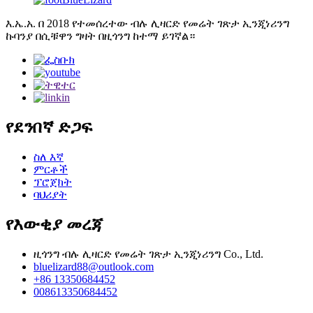
እ.ኤ.አ. በ 2018 የተመሰረተው ብሉ ሊዛርድ የመሬት ገጽታ ኢንጂነሪንግ
ኩባንያ በሲቹዋን ግዛት በዚጎንግ ከተማ ይገኛል።
የደንበኛ ድጋፍ
ስለ እኛ
ምርቶች
ፕሮጀክት
ባህሪያት
የእውቂያ መረጃ
ዚጎንግ ብሉ ሊዛርድ የመሬት ገጽታ ኢንጂነሪንግ Co., Ltd.
bluelizard88@outlook.com
+86 13350684452
008613350684452