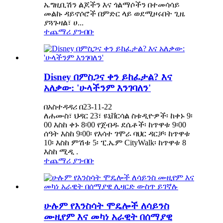
ኤግዚቢሽን ልጆችን እና ጎልማሶችን በተመሳሳይ
መልኩ ዳይኖሶሮች በምድር ላይ ወደሚዞሩበት ጊዜ
ያጓጉዛል፣ ሀ...
ተጨማሪ ያንብቡ
Disney በምስጋና ቀን ይከፈታል? እና
አለቃው: 'ሁላችንም እንገባለን'
በአስተዳዳሪ በ23-11-22
ለሐሙስ፣ ህዳር 23፣ ዩኒቨርሳል ስቱዲዮዎች፡ ከቀኑ 9፡
00 እስከ ቀኑ 8፡00 የጀብዱ ደሴቶች፡ ከጥዋቱ 9፡00
ሰዓት እስከ 9፡00፡ የእሳተ ገሞራ ባህር ዳርቻ፡ ከጥዋቱ
10፡ እስከ ምሽቱ 5፡ ፒ.ኤም CityWalk፡ ከጥዋቱ 8
እስከ ሚዲ .
ተጨማሪ ያንብቡ
ሁሉም የእንስሳት ሞዴሎች ለሳይንስ
ሙዚየም እና መካነ አራዊት በሰማያዊ