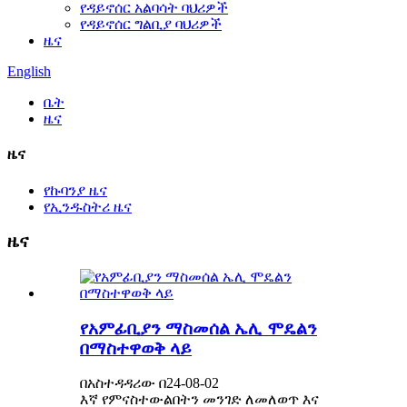
የዳይኖሰር አልባሳት ባህሪዎች
የዳይኖሰር ግልቢያ ባህሪዎች
ዜና
English
ቤት
ዜና
ዜና
የኩባንያ ዜና
የኢንዱስትሪ ዜና
ዜና
የአምፊቢያን ማስመሰል ኤሊ ሞዴልን
በማስተዋወቅ ላይ
በአስተዳዳሪው በ24-08-02
እኛ የምናስተውልበትን መንገድ ለመለወጥ እና