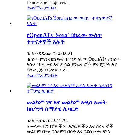
Landscape Engineer...
ተጨማሪ ያንብቡ
የOpenAI's 'Sora' በስራው ውስጥ
ተቀናቃኞች አሉት
በአስተዳዳሪው በ24-02-21
በሶራ፣ በማይክሮሶፍት በሚደገፈው OpenAI የተሰራ፣
እሱም ከጽሁፍ እና ምስል ጀነሬተሮች ቻትጂፒቲ እና
ዳል-ኢ ጀርባ ያለው፣ ለ...
ተጨማሪ ያንብቡ
መልካም ገና እና መልካም አዲስ አመት
ከዚጎንግ ሰማያዊ ሊዛርድ
በአስተዳዳሪ በ23-12-23
ለመላው ደንበኞቻችን፣ አጋሮቻችን እና ሰራተኞች
መልካም በዓል በሰላም፣ በሳቅ እና በደስታ የተሞላ