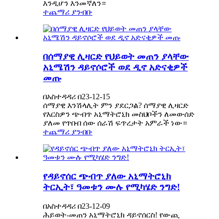
እንዲሆን እንመኛለን።
ተጨማሪ ያንብቡ
በሰማያዊ ሊዛርድ የህይወት መጠን ያላቸው
አኒሜሽን ዳይኖሶሮች ወደ ዲኖ አድናቂዎች
መጡ
በአስተዳዳሪ በ23-12-15
ሰማያዊ እንሽላሊት ምን ያደርጋል? ሰማያዊ ሊዛርድ
የእርስዎን ጭብጥ አኒማትሮኒክ መስህቦችን ለመውሰድ
ያለመ የጥበብ ሰው ሰራሽ ፍጥረታት አምራች ነው።
ተጨማሪ ያንብቡ
የዳይኖሰር ጭብጥ ያለው አኒማትሮኒክ
ትርኢት፣ ዓመቱን ሙሉ የሚካሄድ ንግድ!
በአስተዳዳሪ በ23-12-09
ሕይወት-መጠን አኒማትሮኒክ ዳይኖሰርስ! የውጪ