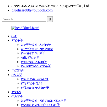
ዚጎንግ ብሉ ሊዛርድ የመሬት ገጽታ ኢንጂነሪንግ Co., Ltd.
bluelizard88@outlook.com
ቤት
ምርቶች
አኒማትሮኒክ እንስሳት
አኒማትሮኒክ ዳይኖሰርስ
የመዝናኛ ጉዞዎች
ብጁ ምርቶች
የዳይኖሰር አልባሳት
የፋይበርግላስ ምርቶች
ፕሮጀክት
ስለ እኛ
የኩባንያው መገለጫ
የማምረት ሂደት
የሚጠየቁ ጥያቄዎች
ያግኙን
ባህሪያት
አኒማትሮኒክ ዳይኖሰርስ ባህሪዎች
የእንስሳት እንስሳት ባህሪዎች