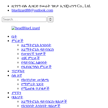
ዚጎንግ ብሉ ሊዛርድ የመሬት ገጽታ ኢንጂነሪንግ Co., Ltd.
bluelizard88@outlook.com
ቤት
ምርቶች
አኒማትሮኒክ እንስሳት
አኒማትሮኒክ ዳይኖሰርስ
የመዝናኛ ጉዞዎች
ብጁ ምርቶች
የዳይኖሰር አልባሳት
የፋይበርግላስ ምርቶች
ፕሮጀክት
ስለ እኛ
የኩባንያው መገለጫ
የማምረት ሂደት
የሚጠየቁ ጥያቄዎች
ያግኙን
ባህሪያት
አኒማትሮኒክ ዳይኖሰርስ ባህሪዎች
የእንስሳት እንስሳት ባህሪዎች