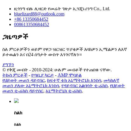
ዚጎንግ ብሉ ሊዛርድ የመሬት ገጽታ ኢንጂነሪንግ Co., Ltd.
bluelizard88@outlook.com
+86 13350684452
008613350684452
ጋዜጣዎች
ስለ ምርቶቻችን ወይም የዋጋ ዝርዝር ጥያቄዎች እባክዎን ኢሜልዎን ለእኛ
ይተዉልን እና በ24 ሰዓታት ውስጥ እንገናኛለን።
ያግኙን
© የቅጂ መብት - 2010-2024: ሁሉም መብቶች የተጠበቁ ናቸው.
ትኩስ ምርቶች
-
የጣቢያ ካርታ
-
AMP ሞባይል
የህይወት መጠን ዳይኖሰር
,
ከፍተኛ ቴክ አኒማትሮኒክ እንስሳ
,
መካከለኛ
መጠን ያለው አኒማትሮኒክ እንስሳ
,
የዳይኖሰር አልባሳት ቲ-ሬክስ
,
የህይወት
መጠን ቲ-ሬክስ ዳይኖሰር
,
አኒማትሮኒክ ቲ-ሬክስ
,
ስልክ
ስልክ