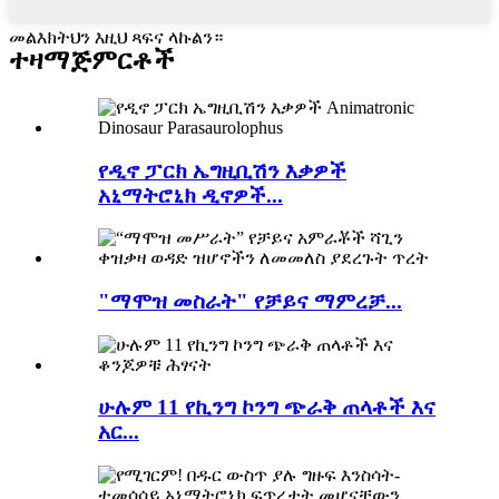
መልእክትህን እዚህ ጻፍና ላኩልን።
ተዛማጅ
ምርቶች
የዲኖ ፓርክ ኤግዚቢሽን እቃዎች
አኒማትሮኒክ ዲኖዎች...
"ማሞዝ መስራት" የቻይና ማምረቻ...
ሁሉም 11 የኪንግ ኮንግ ጭራቅ ጠላቶች እና
አር...