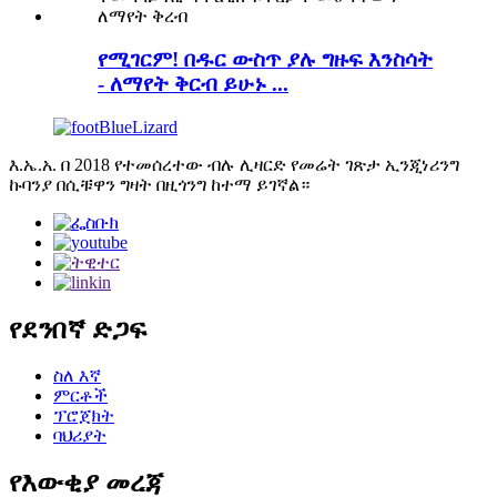
የሚገርም! በዱር ውስጥ ያሉ ግዙፍ እንስሳት
- ለማየት ቅርብ ይሁኑ ...
እ.ኤ.አ. በ 2018 የተመሰረተው ብሉ ሊዛርድ የመሬት ገጽታ ኢንጂነሪንግ
ኩባንያ በሲቹዋን ግዛት በዚጎንግ ከተማ ይገኛል።
የደንበኛ ድጋፍ
ስለ እኛ
ምርቶች
ፕሮጀክት
ባህሪያት
የእውቂያ መረጃ