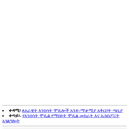
የሜዳ አህያ (AA-10)
አጠቃላይ እይታ፡- የሜዳ
አህያ ልዩ ጥቁር እና ነጭ ባለ ሸርተቴ ካፖርት
ያላቸው የአፍሪካ equines ናቸው። የዜብራ
ሰንሰለቶች ለእያንዳንዱ ግለሰብ ልዩ ሆነው
በተለያዩ ቅጦች ይመጣሉ። ለእነዚህ ጭረቶች
ተግባር ብዙ ንድፈ ሐሳቦች ቀርበዋል፣
አብዛኛዎቹ መረጃዎች የሚደግፏቸው ዝንቦችን
መንከስ ለመከላከል ነው። የሜዳ አህያ በምስራቅ
እና በደቡባዊ አፍሪካ የሚኖሩ ሲሆን እንደ ሳቫና ፣
የሳር ሜዳዎች ፣ ጫካዎች ፣ ቁጥቋጦዎች እና
ተራራማ አካባቢዎች ባሉ የተለያዩ መኖሪያዎች
ውስጥ ይገኛሉ።
ቀዳሚ፡
ለአራዊት እንስሳት ሞዴሎች አንድ-ማቆሚያ አቅርቦት ጣቢያ
ቀጣይ፡-
የእንሰሳት ሞዴል የማስኮት ሞዴል መስራት እና ኤክስፖርት
አገልግሎት