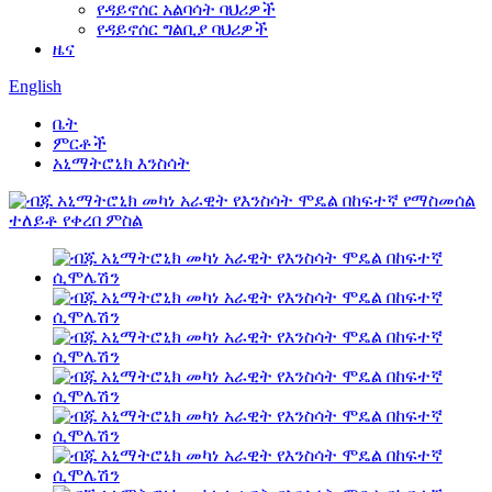
የዳይኖሰር አልባሳት ባህሪዎች
የዳይኖሰር ግልቢያ ባህሪዎች
ዜና
English
ቤት
ምርቶች
አኒማትሮኒክ እንስሳት