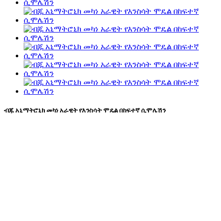
ብጁ አኒማትሮኒክ መካነ አራዊት የእንስሳት ሞዴል በከፍተኛ ሲሞሌሽን
የገጽታ ፓርክ አኒማ ሞዴሎች እንደ ነብር
ሞዴሎች፣ የአንበሳ ሞዴሎች፣ የዝሆን ሞዴሎች፣
ብጁ መካነ እንስሳት ሞዴሎች፣ ብጁ አኒማትሮኒክ
ሞዴሎች፣ ብሉ እንሽላሊት ጭብጥ ያላቸውን
የአኒማትሮኒክ መስህቦችን ከፅንሰ-ሀሳብ እስከ
ማጠናቀቅያ ለመውሰድ ያለመ ጥበብ ሰራሽ
ፍጥረታት አምራች ነው።