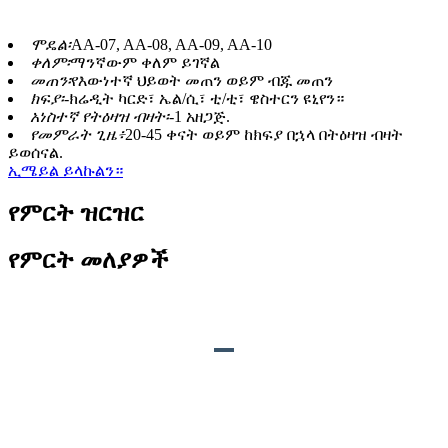
ሞዴል፡
AA-07, AA-08, AA-09, AA-10
ቀለም፡
ማንኛውም ቀለም ይገኛል
መጠን፡
የእውነተኛ ህይወት መጠን ወይም ብጁ መጠን
ክፍያ፡-
ክሬዲት ካርድ፣ ኤል/ሲ፣ ቲ/ቲ፣ ዌስተርን ዩኒየን።
አነስተኛ የትዕዛዝ ብዛት፡-
1 አዘጋጅ.
የመምራት ጊዜ፥
20-45 ቀናት ወይም ከክፍያ በኋላ በትዕዛዝ ብዛት
ይወሰናል.
ኢሜይል ይላኩልን።
የምርት ዝርዝር
የምርት መለያዎች
የምርት መግለጫ
S
o
und:
ተጓዳኝ የእንስሳት ድምጽ ወይም ብጁ
ሌሎች ድምፆች.