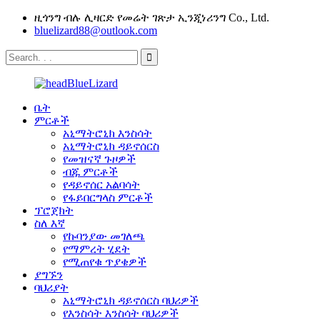
ዚጎንግ ብሉ ሊዛርድ የመሬት ገጽታ ኢንጂነሪንግ Co., Ltd.
bluelizard88@outlook.com
ቤት
ምርቶች
አኒማትሮኒክ እንስሳት
አኒማትሮኒክ ዳይኖሰርስ
የመዝናኛ ጉዞዎች
ብጁ ምርቶች
የዳይኖሰር አልባሳት
የፋይበርግላስ ምርቶች
ፕሮጀክት
ስለ እኛ
የኩባንያው መገለጫ
የማምረት ሂደት
የሚጠየቁ ጥያቄዎች
ያግኙን
ባህሪያት
አኒማትሮኒክ ዳይኖሰርስ ባህሪዎች
የእንስሳት እንስሳት ባህሪዎች