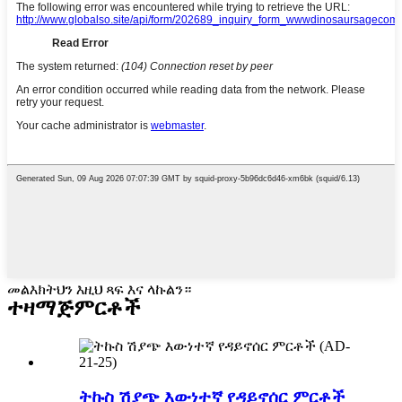
መልእክትህን እዚህ ጻፍ እና ላኩልን።
ተዛማጅ
ምርቶች
ትኩስ ሽያጭ እውነተኛ የዳይኖሰር ምርቶች