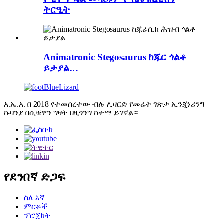
ትርዒት
Animatronic Stegosaurus ከጁር ጎልቶ
ይታያል…
እ.ኤ.አ. በ 2018 የተመሰረተው ብሉ ሊዛርድ የመሬት ገጽታ ኢንጂነሪንግ
ኩባንያ በሲቹዋን ግዛት በዚጎንግ ከተማ ይገኛል።
የደንበኛ ድጋፍ
ስለ እኛ
ምርቶች
ፕሮጀክት