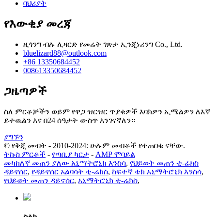
ባህሪያት
የእውቂያ መረጃ
ዚጎንግ ብሉ ሊዛርድ የመሬት ገጽታ ኢንጂነሪንግ Co., Ltd.
bluelizard88@outlook.com
+86 13350684452
008613350684452
ጋዜጣዎች
ስለ ምርቶቻችን ወይም የዋጋ ዝርዝር ጥያቄዎች እባክዎን ኢሜልዎን ለእኛ
ይተዉልን እና በ24 ሰዓታት ውስጥ እንገናኛለን።
ያግኙን
© የቅጂ መብት - 2010-2024: ሁሉም መብቶች የተጠበቁ ናቸው.
ትኩስ ምርቶች
-
የጣቢያ ካርታ
-
AMP ሞባይል
መካከለኛ መጠን ያለው አኒማትሮኒክ እንስሳ
,
የህይወት መጠን ቲ-ሬክስ
ዳይኖሰር
,
የዳይኖሰር አልባሳት ቲ-ሬክስ
,
ከፍተኛ ቴክ አኒማትሮኒክ እንስሳ
,
የህይወት መጠን ዳይኖሰር
,
አኒማትሮኒክ ቲ-ሬክስ
,
ስልክ