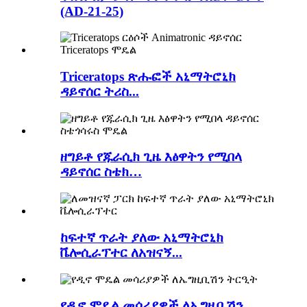
(AD-21-25)
Triceratops ጽሑፎች አኒማትሮኒክ
ዳይኖሰር ትሪስ...
ዘግይቶ የጁራሲክ ጊዜ እፅዋትን የሚበላ
ዳይኖሰር ስቴክ…
ከፍተኛ ጥራት ያለው አኒማትሮኒክ
ቬሎሲራፕተር ለአዝናኝ...
የዲኖ ሞዴል መሳሪያዎች ለኤግዚቢሽን