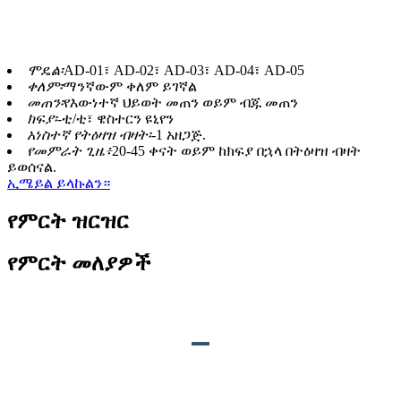
ሬክስ አፅም ነው። ሞዴሎቻቸውን ወይም ቅሪተ አካላትን በማየት
ከእንስሳት ሕይወት ምን እንደምንማር የበለጠ እወቅ።
ሞዴል፡
AD-01፣ AD-02፣ AD-03፣ AD-04፣ AD-05
ቀለም፡
ማንኛውም ቀለም ይገኛል
መጠን፡
የእውነተኛ ህይወት መጠን ወይም ብጁ መጠን
ክፍያ፡-
ቲ/ቲ፣ ዌስተርን ዩኒየን
አነስተኛ የትዕዛዝ ብዛት፡-
1 አዘጋጅ.
የመምራት ጊዜ፥
20-45 ቀናት ወይም ከክፍያ በኋላ በትዕዛዝ ብዛት
ይወሰናል.
ኢሜይል ይላኩልን።
የምርት ዝርዝር
የምርት መለያዎች
የምርት መግለጫ
ድምፅ፡
የዳይኖሰር ጩኸት እና የመተንፈስ ድምፆች.