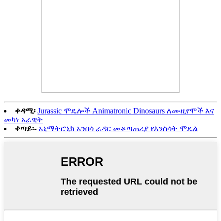
ቀዳሚ፡
Jurassic ሞዴሎች Animatronic Dinosaurs ለሙዚየሞች እና
መካነ አራዊት
ቀጣይ፡-
አኒማትሮኒክ አንበሳ ራዳር መቆጣጠሪያ የእንስሳት ሞዴል