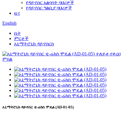
የዳይኖሰር አልባሳት ባህሪዎች
የዳይኖሰር ግልቢያ ባህሪዎች
ዜና
English
ቤት
ምርቶች
አኒማትሮኒክ ዳይኖሰርስ
አኒማትሮኒክ ዳይኖሰር ቲ-ሬክስ ሞዴል (AD-01-05)
Tyrannosaurus Rex Model፣ Tyrannosaurus Rex Models፣ የእኛ
የቲራኖሳውረስ ሬክስ ሞዴል በብዙ የተፈጥሮ ሙዚየሞች ውስጥ ጥቅም ላይ
ውሏል።SUE እስካሁን ከተገኘው ትልቁ እና ሙሉ በሙሉ የታይራንኖሳርረስ