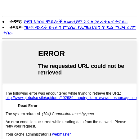
dromaeosaurids ጋር ተመሳሳይ ነው።
ቀዳሚ፡
የዋሻ አንበሳ ሞዴሎች ለሙዚየም እና ለጋለሪ ተሠርተዋል።
ቀጣይ፡-
ግዙፍ ጭራቅ ሁነታን የሚሰራ የኤግዚቢሽን ሞዴል ሜጋተሪየም
ተሰራ