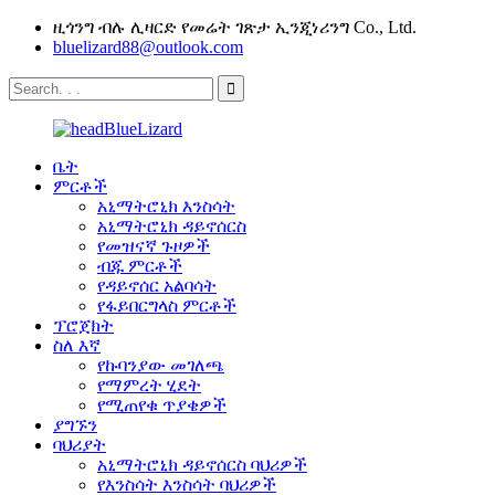
ዚጎንግ ብሉ ሊዛርድ የመሬት ገጽታ ኢንጂነሪንግ Co., Ltd.
bluelizard88@outlook.com
ቤት
ምርቶች
አኒማትሮኒክ እንስሳት
አኒማትሮኒክ ዳይኖሰርስ
የመዝናኛ ጉዞዎች
ብጁ ምርቶች
የዳይኖሰር አልባሳት
የፋይበርግላስ ምርቶች
ፕሮጀክት
ስለ እኛ
የኩባንያው መገለጫ
የማምረት ሂደት
የሚጠየቁ ጥያቄዎች
ያግኙን
ባህሪያት
አኒማትሮኒክ ዳይኖሰርስ ባህሪዎች
የእንስሳት እንስሳት ባህሪዎች