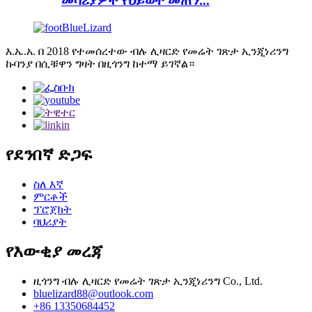
መሳሪያዎች የህይወት መጠን...
እ.ኤ.አ. በ 2018 የተመሰረተው ብሉ ሊዛርድ የመሬት ገጽታ ኢንጂነሪንግ
ኩባንያ በሲቹዋን ግዛት በዚጎንግ ከተማ ይገኛል።
የደንበኛ ድጋፍ
ስለ እኛ
ምርቶች
ፕሮጀክት
ባህሪያት
የእውቂያ መረጃ
ዚጎንግ ብሉ ሊዛርድ የመሬት ገጽታ ኢንጂነሪንግ Co., Ltd.
bluelizard88@outlook.com
+86 13350684452