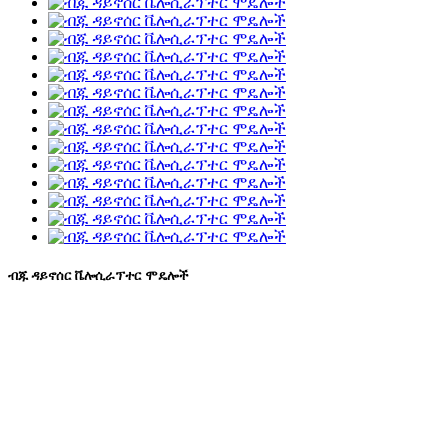
ብጁ ዳይኖሰር ቬሎሲራፕተር ሞዴሎች
ወደ ብጁ ዳይኖሰር ቬሎሲራፕተር ሞዴሎች፣ ሰማያዊ ሊዛርድ
የመሬት ገጽታ ኢንጂነሪንግ Co., Ltd. የተስተካከሉ
ዳይኖሰርቶችን እና አስመሳይ እንስሳትን ዲዛይን፣ ልማት፣ ምርት
እና ሽያጭ ላይ ያተኮረ ነው።
“በምድር ላይ ያለው ሕይወት በመቶ ሚሊዮኖች ለሚቆጠሩ
ዓመታት ኖራለች እና ዳይኖሰርቶች የዚያ አካል ብቻ ነበሩ፣ እና