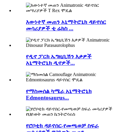
እውነተኛ መጠን አኒማትሮኒክ ዳይኖሰር
መሳሪያዎች ቲ ሬክስ ...
የዲኖ ፓርክ ኤግዚቢሽን እቃዎች
አኒማትሮኒክ ዲኖዎች...
የማስመሰል ካሜራ አኒማትሮኒክ
Edmontosaurus...
የሮቦቲክ ዳይኖሰር-የመጫወቻ ስፍራ