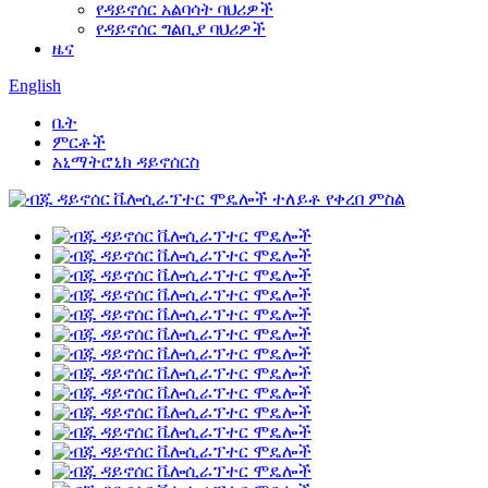
የዳይኖሰር አልባሳት ባህሪዎች
የዳይኖሰር ግልቢያ ባህሪዎች
ዜና
English
ቤት
ምርቶች
አኒማትሮኒክ ዳይኖሰርስ