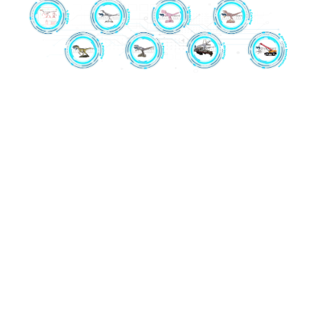
1. የቁጥጥር ሳጥን፡- ራሱን የቻለ የአራተኛ
ትውልድ መቆጣጠሪያ ሳጥን።
2. ሜካኒካል ፍሬም፡- አይዝጌ ብረት እና ብሩሽ
አልባ ሞተሮች ዳይኖሰርስን ለመሥራት ለብዙ
አመታት አገልግለዋል። የሞዴሊንግ ሂደቱ
ከመጀመሩ በፊት የእያንዳንዱ የዳይኖሰር
ሜካኒካል ፍሬም ያለማቋረጥ እና በተግባር ቢያንስ
ለ24 ሰዓታት ይሞከራል።
3. ሞዴሊንግ: ከፍተኛ ውፍረት ያለው አረፋ
ሞዴሉን ከፍተኛ ጥራት ያለው መልክ እና
ስሜትን ያረጋግጣል.