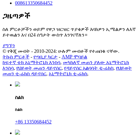
008613350684452
ጋዜጣዎች
ስለ ምርቶቻችን ወይም የዋጋ ዝርዝር ጥያቄዎች እባክዎን ኢሜልዎን ለእኛ
ይተዉልን እና በ24 ሰዓታት ውስጥ እንገናኛለን።
ያግኙን
© የቅጂ መብት - 2010-2024: ሁሉም መብቶች የተጠበቁ ናቸው.
ትኩስ ምርቶች
-
የጣቢያ ካርታ
-
AMP ሞባይል
ከፍተኛ ቴክ አኒማትሮኒክ እንስሳ
,
መካከለኛ መጠን ያለው አኒማትሮኒክ
እንስሳ
,
የህይወት መጠን ዳይኖሰር
,
የዳይኖሰር አልባሳት ቲ-ሬክስ
,
የህይወት
መጠን ቲ-ሬክስ ዳይኖሰር
,
አኒማትሮኒክ ቲ-ሬክስ
,
ስልክ
ስልክ
+86 13350684452