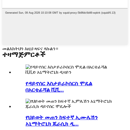
መልእክትህን እዚህ ጻፍና ላኩልን።
ተዛማጅ
ምርቶች
የዳይኖሰር እስታይራኮሰርስ ሞዴል
በአርቴፊሻል ቪቪ...
የህይወት መጠን ከፍተኛ ኢሙሌሽን
አኒማትሮኒክ ጁራሲክ ዲ...