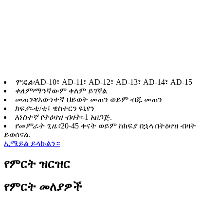
እኛ የዚያ ትንሽ ክፍል ነን። እነሱ በእውነት እይታ ውስጥ
ያስገባናል። በምድር ላይ ያለው ሕይወት ከ65 ሚሊዮን ዓመታት
በፊት ነበር የሚለው ሐሳብ። ማዋረድ ነው። እዚህ ብቻችንን
እንደሆንን እንሰራለን ግን አይደለንም። ሕያዋን ፍጥረታትን ሁሉ
ያቀፈ ደካማ ሥርዓት አካል ነን።
- ሻርሎት ሎክዉድ
ሞዴል፡
AD-10፣ AD-11፣ AD-12፣ AD-13፣ AD-14፣ AD-15
ቀለም፡
ማንኛውም ቀለም ይገኛል
መጠን፡
የእውነተኛ ህይወት መጠን ወይም ብጁ መጠን
ክፍያ፡-
ቲ/ቲ፣ ዌስተርን ዩኒየን
አነስተኛ የትዕዛዝ ብዛት፡-
1 አዘጋጅ.
የመምራት ጊዜ፥
20-45 ቀናት ወይም ከክፍያ በኋላ በትዕዛዝ ብዛት
ይወሰናል.
ኢሜይል ይላኩልን።
የምርት ዝርዝር
የምርት መለያዎች
የምርት መግለጫ