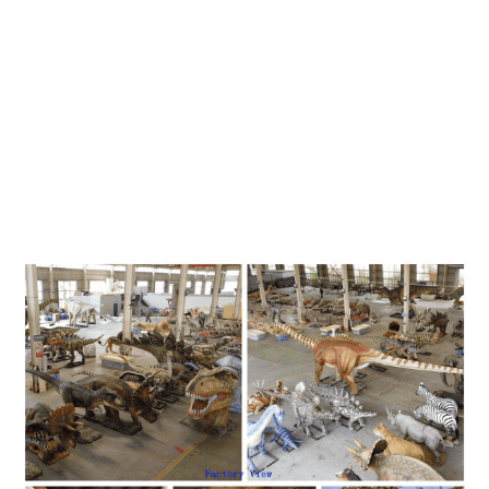
ኢኮኖሚዎች ላይ ከፍተኛ ተፅዕኖ አለው። እንደ የበለጸገ እና
ተደማጭነት ያለው ኩባንያ፣ ዚጎንግ ብሉ ሊዛርድ የመሬት ገጽታ
ኢንጂነሪንግ ኮ.
ሞዴሎች ለሙዚየም ኤግዚቢሽን ወይም
ለገጽታ ፓርክ ብጁ ሊሆኑ ይችላሉ እና ከ30-60
ቀናት ይወስዳል