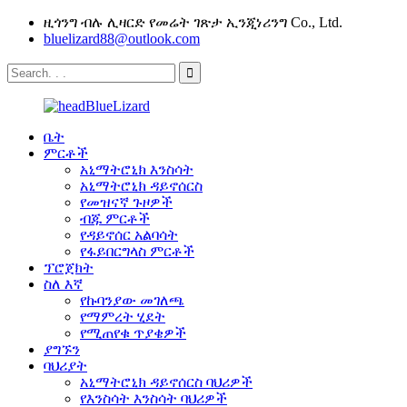
ዚጎንግ ብሉ ሊዛርድ የመሬት ገጽታ ኢንጂነሪንግ Co., Ltd.
bluelizard88@outlook.com
ቤት
ምርቶች
አኒማትሮኒክ እንስሳት
አኒማትሮኒክ ዳይኖሰርስ
የመዝናኛ ጉዞዎች
ብጁ ምርቶች
የዳይኖሰር አልባሳት
የፋይበርግላስ ምርቶች
ፕሮጀክት
ስለ እኛ
የኩባንያው መገለጫ
የማምረት ሂደት
የሚጠየቁ ጥያቄዎች
ያግኙን
ባህሪያት
አኒማትሮኒክ ዳይኖሰርስ ባህሪዎች
የእንስሳት እንስሳት ባህሪዎች