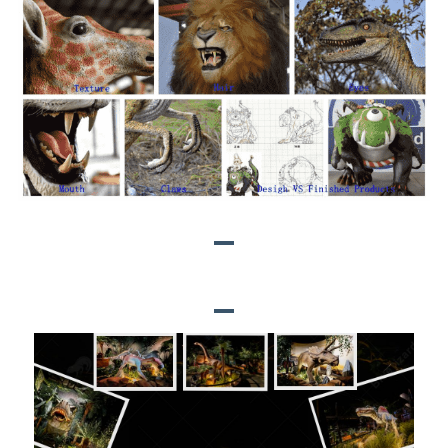
ሰማያዊ እንሽላሊት ፕሮጀክቶች