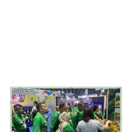
የመፍጠር ችሎታቸውን በማሳየት ለጥራት እና ለፈጠራ ስራ
ያለውን ቁርጠኝነት የሚያሳይ ነው።
ይህ ከታይላንድ ኤግዚቢሽን ጋር ያለው ትብብር የዚጎንግ ብሉ
ሊዛርድ ላንድስኬፕ ኢንጂነሪንግ ኮርፖሬሽን ያለውን ተሰጥኦ
ከማሳየት ባለፈ በአካባቢው ማህበረሰብ እና ኢኮኖሚ ላይ በጎ
ተጽእኖ ይኖረዋል። የትዕይንት ጎብኝዎች መብዛት ቱሪዝምን
በማሳደጉ የአካባቢውን ነዋሪዎች እና አለም አቀፍ ቱሪስቶችን
ስቧል። ትርኢቱ የብዙዎችን የሚዲያ ትኩረት ስቧል
፣የኩባንያውን እና የአስተናጋጁን ቦታ የበለጠ አሻሽሏል።