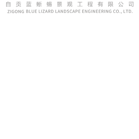
ኩባንያ ታይላንድ ኤግዚቢሽን - ዳይኖሰር
Zigong Blue Lizard Landscape Engineering Co., Ltd.
የዳይኖሰርን ኤግዚቢሽን በመምሰል ረገድ ትልቅ ተፅዕኖ ያሳረፈ
የበለፀገ ኩባንያ ነው። ኩባንያው በቅርብ ጊዜ ከታይላንድ
ኤግዚቢሽኖች ጋር ያደረገው ትብብር ሰፊ ትኩረት እና ምስጋና
በማግኘቱ ብዙ ጎብኝዎችን በመሳብ በታዳሚው ላይ ጥልቅ
ስሜት እንዲፈጥር አድርጓል። ሕይወት መሰል የዳይኖሰር
ቅጂዎችን እና በይነተገናኝ ትርኢቶችን ያሳየው ኤግዚቢሽኑ
ታላቅ ስኬት ነበር እና የዚጎንግ ብሉ ሊዛርድ የመሬት ገጽታ
ኢንጂነሪንግ Co., Ltd ሙያዊ ቴክኖሎጂ እና ፈጠራ መንፈስ
አሳይቷል።
የታይላንድ ኤግዚቢሽን የዳይኖሰር አፍቃሪዎችን እና
ቤተሰቦችን ቀልብ የሳበ የዚጎንግ ብሉ ሊዛርድ ላንድስኬፕ
ኢንጂነሪንግ ኩባንያ ስራዎችን አሳይቷል። የኩባንያው ሕይወት
መሰል የዳይኖሰር ቅጂዎች የጎብኚዎችን ምናብ በመያዝ ወደ