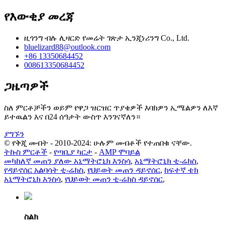
የእውቂያ መረጃ
ዚጎንግ ብሉ ሊዛርድ የመሬት ገጽታ ኢንጂነሪንግ Co., Ltd.
bluelizard88@outlook.com
+86 13350684452
008613350684452
ጋዜጣዎች
ስለ ምርቶቻችን ወይም የዋጋ ዝርዝር ጥያቄዎች እባክዎን ኢሜልዎን ለእኛ
ይተዉልን እና በ24 ሰዓታት ውስጥ እንገናኛለን።
ያግኙን
© የቅጂ መብት - 2010-2024: ሁሉም መብቶች የተጠበቁ ናቸው.
ትኩስ ምርቶች
-
የጣቢያ ካርታ
-
AMP ሞባይል
መካከለኛ መጠን ያለው አኒማትሮኒክ እንስሳ
,
አኒማትሮኒክ ቲ-ሬክስ
,
የዳይኖሰር አልባሳት ቲ-ሬክስ
,
የህይወት መጠን ዳይኖሰር
,
ከፍተኛ ቴክ
አኒማትሮኒክ እንስሳ
,
የህይወት መጠን ቲ-ሬክስ ዳይኖሰር
,
ስልክ