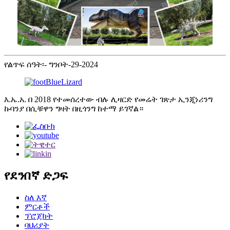
የልጥፍ ሰዓት፡- ግንቦት-29-2024
እ.ኤ.አ. በ 2018 የተመሰረተው ብሉ ሊዛርድ የመሬት ገጽታ ኢንጂነሪንግ
ኩባንያ በሲቹዋን ግዛት በዚጎንግ ከተማ ይገኛል።
የደንበኛ ድጋፍ
ስለ እኛ
ምርቶች
ፕሮጀክት
ባህሪያት