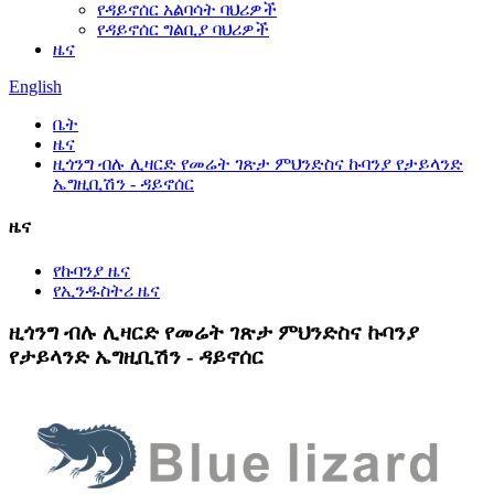
የዳይኖሰር አልባሳት ባህሪዎች
የዳይኖሰር ግልቢያ ባህሪዎች
ዜና
English
ቤት
ዜና
ዚጎንግ ብሉ ሊዛርድ የመሬት ገጽታ ምህንድስና ኩባንያ የታይላንድ
ኤግዚቢሽን - ዳይኖሰር
ዜና
የኩባንያ ዜና
የኢንዱስትሪ ዜና
ዚጎንግ ብሉ ሊዛርድ የመሬት ገጽታ ምህንድስና ኩባንያ
የታይላንድ ኤግዚቢሽን - ዳይኖሰር