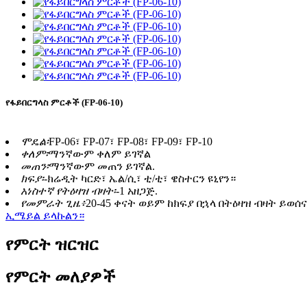
የፋይበርግላስ ምርቶች (FP-06-10)
ሞዴል፡
FP-06፣ FP-07፣ FP-08፣ FP-09፣ FP-10
ቀለም፡
ማንኛውም ቀለም ይገኛል
መጠን፡
ማንኛውም መጠን ይገኛል.
ክፍያ፡-
ክሬዲት ካርድ፣ ኤል/ሲ፣ ቲ/ቲ፣ ዌስተርን ዩኒየን።
አነስተኛ የትዕዛዝ ብዛት፡-
1 አዘጋጅ.
የመምራት ጊዜ፥
20-45 ቀናት ወይም ከክፍያ በኋላ በትዕዛዝ ብዛት ይወሰና
ኢሜይል ይላኩልን።
የምርት ዝርዝር
የምርት መለያዎች