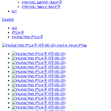
የዳይኖሰር አልባሳት ባህሪዎች
የዳይኖሰር ግልቢያ ባህሪዎች
ዜና
English
ቤት
ምርቶች
የፋይበርግላስ ምርቶች