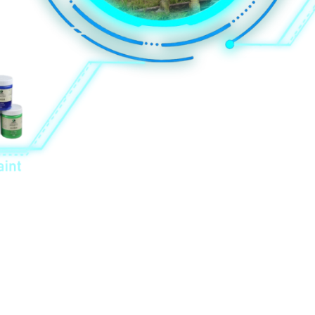
ዋል። ሁሉም አስፈላጊ የሆኑ ተጓዳኝ የምስክር ወረቀቶች አሏቸው, እና እጅግ 