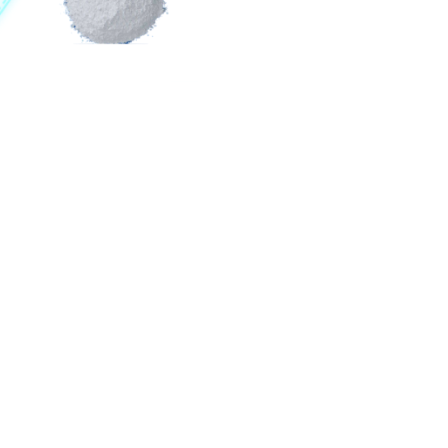
በጣም ጥሩ የአካባቢ ጥበቃ ደረጃዎች ላይ ደርሰዋል.