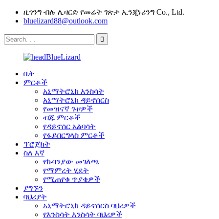
ዚጎንግ ብሉ ሊዛርድ የመሬት ገጽታ ኢንጂነሪንግ Co., Ltd.
bluelizard88@outlook.com
ቤት
ምርቶች
አኒማትሮኒክ እንስሳት
አኒማትሮኒክ ዳይኖሰርስ
የመዝናኛ ጉዞዎች
ብጁ ምርቶች
የዳይኖሰር አልባሳት
የፋይበርግላስ ምርቶች
ፕሮጀክት
ስለ እኛ
የኩባንያው መገለጫ
የማምረት ሂደት
የሚጠየቁ ጥያቄዎች
ያግኙን
ባህሪያት
አኒማትሮኒክ ዳይኖሰርስ ባህሪዎች
የእንስሳት እንስሳት ባህሪዎች