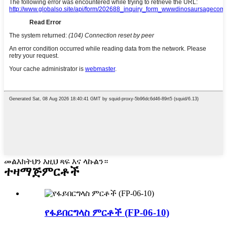
መልእክትህን እዚህ ጻፍ እና ላኩልን።
ተዛማጅ
ምርቶች
የፋይበርግላስ ምርቶች (FP-06-10)