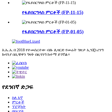
የፋይበርግላስ ምርቶች (FP-11-15)
የፋይበርግላስ ምርቶች (FP-01-05)
እ.ኤ.አ. በ 2018 የተመሰረተው ብሉ ሊዛርድ የመሬት ገጽታ ኢንጂነሪንግ
ኩባንያ በሲቹዋን ግዛት በዚጎንግ ከተማ ይገኛል።
የደንበኛ ድጋፍ
ስለ እኛ
ምርቶች
ፕሮጀክት
ባህሪያት