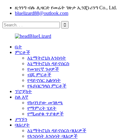
ዚጎንግ ብሉ ሊዛርድ የመሬት ገጽታ ኢንጂነሪንግ Co., Ltd.
bluelizard88@outlook.com
ቤት
ምርቶች
አኒማትሮኒክ እንስሳት
አኒማትሮኒክ ዳይኖሰርስ
የመዝናኛ ጉዞዎች
ብጁ ምርቶች
የዳይኖሰር አልባሳት
የፋይበርግላስ ምርቶች
ፕሮጀክት
ስለ እኛ
የኩባንያው መገለጫ
የማምረት ሂደት
የሚጠየቁ ጥያቄዎች
ያግኙን
ባህሪያት
አኒማትሮኒክ ዳይኖሰርስ ባህሪዎች
የእንስሳት እንስሳት ባህሪዎች