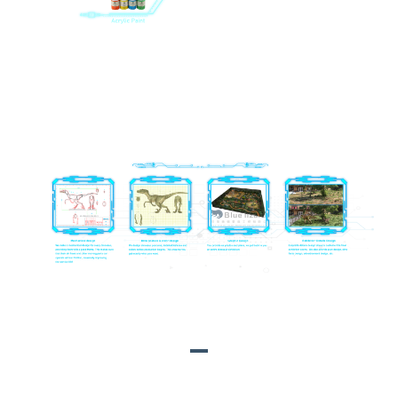
ሁሉም የቁሳቁስ እና ተጨማሪ እቃዎች አቅራቢዎች በግዢ መምሪያችን
ተረጋግጠዋል። ሁሉም አስፈላጊ የሆኑ ተጓዳኝ የምስክር ወረቀቶች አሏቸው,
እና እጅግ በጣም ጥሩ የአካባቢ ጥበቃ ደረጃዎች ላይ ደርሰዋል.
የምርት አጠቃላይ እይታ
የዳይኖሰር ወንበር(FP-16)
አጠቃላይ እይታ፡ ዳይኖሰር ህጻናት በጣም