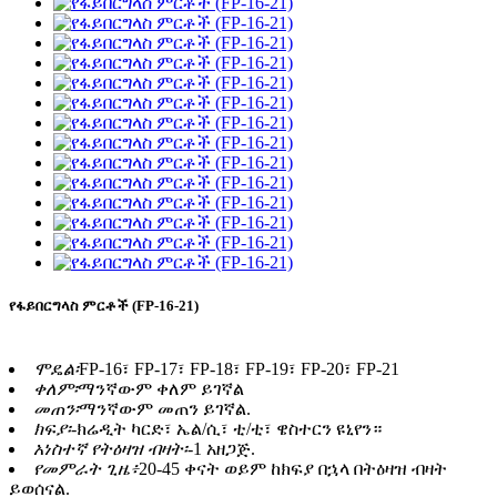
የፋይበርግላስ ምርቶች (FP-16-21)
ሞዴል፡
FP-16፣ FP-17፣ FP-18፣ FP-19፣ FP-20፣ FP-21
ቀለም፡
ማንኛውም ቀለም ይገኛል
መጠን፡
ማንኛውም መጠን ይገኛል.
ክፍያ፡-
ክሬዲት ካርድ፣ ኤል/ሲ፣ ቲ/ቲ፣ ዌስተርን ዩኒየን።
አነስተኛ የትዕዛዝ ብዛት፡-
1 አዘጋጅ.
የመምራት ጊዜ፥
20-45 ቀናት ወይም ከክፍያ በኋላ በትዕዛዝ ብዛት
ይወሰናል.