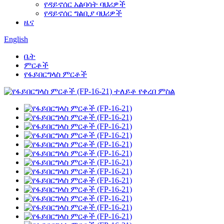
የዳይኖሰር አልባሳት ባህሪዎች
የዳይኖሰር ግልቢያ ባህሪዎች
ዜና
English
ቤት
ምርቶች
የፋይበርግላስ ምርቶች