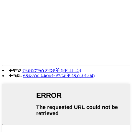
ዳይኖሰር እንቁላል(FP-21)
አጠቃላይ እይታ: የዳይኖሰር ፎቶ እንቁላሎች
በጁራሲክ ጭብጥ ፓርኮች ውስጥ ይጣጣማሉ, ምክንያቱም የመዝናኛ
ፓርኮች እይታ ብቻ ሳይሆን መስተጋብርም ያስፈልጋቸዋል. እንደ
የዳይኖሰር ፎቶ እንቁላል ያሉ በይነተገናኝ ምርቶች የግድ አስፈላጊ ናቸው።
ዋናው ቁሳቁስ የፋይበርግላስ ጨርቅ ስለሆነ, ውሃ የማይገባ, እርጥበት-
ተከላካይ እና የፀሐይ መከላከያ ሊሆን ይችላል, ስለዚህ ከቤት ውጭ, ብዙ
ተክሎች ባሉበት ቦታ እንኳን ሳይቀር ማስቀመጥ ይቻላል.
ቀዳሚ፡
የፋይበርግላስ ምርቶች (FP-11-15)
ቀጣይ፡-
የዳይኖሰር አልባሳት ምርቶች (ዲሲ-01-04)