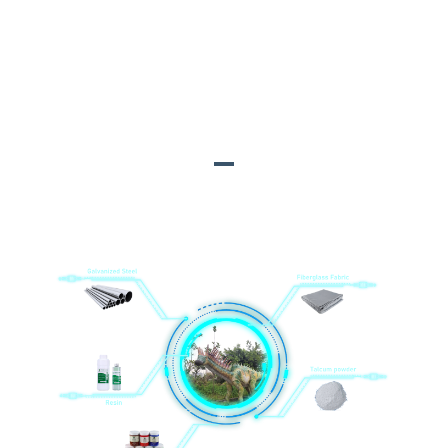
መላኪያ፡
የመሬት፣ የአየር፣ የባህር ትራንስፖርት እና አለም አቀፍ
የመልቲሞዳል ትራንስፖርት እንቀበላለን።
በቦታው ላይ መጫን;
ምርቶችን ለመጫን መሐንዲሶችን ወደ ደንበኛ ቦታ
እንልካለን።
ዋና እቃዎች
1. የጋለ ብረት; 2. ሬንጅ; 3. አሲሪሊክ ቀለም; 4. የፋይበርግላስ ጨርቅ; 5.
የታልኩም ዱቄት