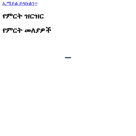
ኢሜይል ይላኩልን።
የምርት ዝርዝር
የምርት መለያዎች
የምርት መግለጫ
ቴክኒኮች፡
ውሃ የማይገባ, የአየር ሁኔታን መቋቋም የሚችል.
ቅርጽ፡
ማንኛውም ቅርጽ በደንበኞች ፍላጎት መሰረት ሊስተካከል ይችላል.
የምስክር ወረቀት፡
CE፣SGS
አጠቃቀም፡
መስህብ እና ማስተዋወቅ. (የመዝናኛ መናፈሻ፣ ጭብጥ ፓርክ፣
ሙዚየም፣ የመጫወቻ ስፍራ፣ የከተማ አደባባይ፣ የገበያ አዳራሽ እና ሌሎች
የቤት ውስጥ/ውጪ ቦታዎች።)
ማሸግ፡
የአረፋ ከረጢቶች ዳይኖሶሮችን ከመጉዳት ይከላከላሉ. የፒፒ ፊልም
የአረፋ ቦርሳዎችን ያስተካክላል. እያንዳንዱ ምርቶች በጥንቃቄ ይሞላሉ.