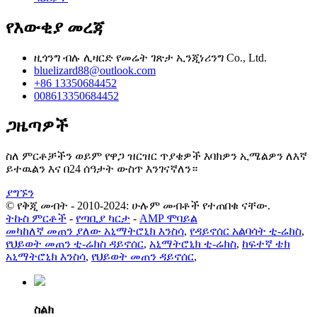
የእውቂያ መረጃ
ዚጎንግ ብሉ ሊዛርድ የመሬት ገጽታ ኢንጂነሪንግ Co., Ltd.
bluelizard88@outlook.com
+86 13350684452
008613350684452
ጋዜጣዎች
ስለ ምርቶቻችን ወይም የዋጋ ዝርዝር ጥያቄዎች እባክዎን ኢሜልዎን ለእኛ
ይተዉልን እና በ24 ሰዓታት ውስጥ እንገናኛለን።
ያግኙን
© የቅጂ መብት - 2010-2024: ሁሉም መብቶች የተጠበቁ ናቸው.
ትኩስ ምርቶች
-
የጣቢያ ካርታ
-
AMP ሞባይል
መካከለኛ መጠን ያለው አኒማትሮኒክ እንስሳ
,
የዳይኖሰር አልባሳት ቲ-ሬክስ
,
የህይወት መጠን ቲ-ሬክስ ዳይኖሰር
,
አኒማትሮኒክ ቲ-ሬክስ
,
ከፍተኛ ቴክ
አኒማትሮኒክ እንስሳ
,
የህይወት መጠን ዳይኖሰር
,
ስልክ